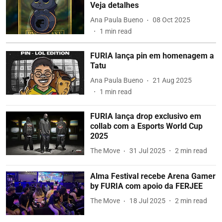
Veja detalhes
Ana Paula Bueno
08 Oct 2025
1
min read
FURIA lança pin em homenagem a
Tatu
Ana Paula Bueno
21 Aug 2025
1
min read
FURIA lança drop exclusivo em
collab com a Esports World Cup
2025
The Move
31 Jul 2025
2
min read
Alma Festival recebe Arena Gamer
by FURIA com apoio da FERJEE
The Move
18 Jul 2025
2
min read