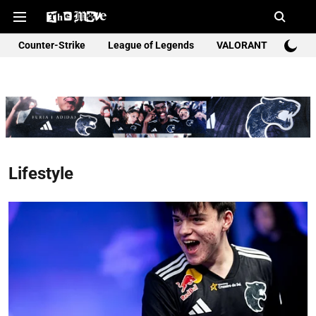
Counter-Strike
League of Legends
VALORANT
Rocke
Lifestyle