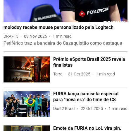
molodoy recebe mouse personalizado pela Logitech
DRAFT5
03 Nov 2025
1
min read
Periférico traz a bandeira do Cazaquistão como destaque
Prêmio eSports Brasil 2025 revela
finalistas
Terra
31 Oct 2025
1
min read
FURIA lança camiseta especial
para "nova era" do time de CS
Dust2 Brasil
22 Oct 2025
1
min read
Emote da FURIA no LoL vira pin.