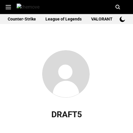
Counter-Strike
League of Legends
VALORANT
Rocke
DRAFT5