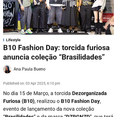
Lifestyle
B10 Fashion Day: torcida furiosa
anuncia coleção “Brasilidades”
Ana Paula Bueno
Published on
:
03 Apr 2025, 6:10 pm
No dia 15 de Março, a torcida
Dezorganizada
Furiosa (B10)
, realizou o
B10 Fashion Day
,
evento de lançamento da nova coleção
“
Brasilidades
” e da marca “
DZRGNZD
”, que terá