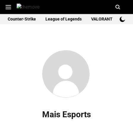
Counter-Strike
League of Legends
VALORANT
Rocke
Mais Esports